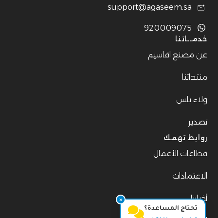
support@agaseem.sa
920009075
خدمــاتنا
️عن مصنع اقاسيم
️منتجاتنا
ولاء بلس
تصدير
روابط تهمك
قطاعات الأعمال
الاعتمادات
أخبارنا
تحتاج المساعدة؟