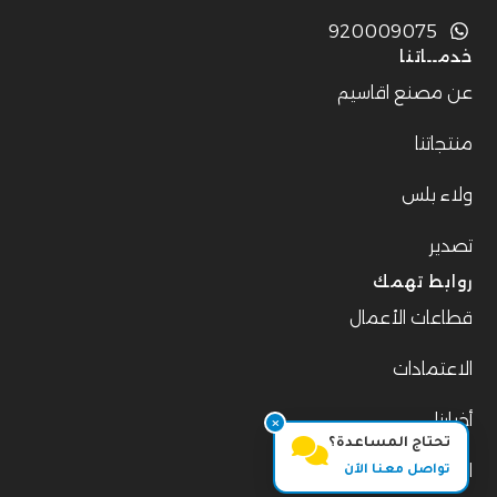
920009075
خدمــاتنا
️عن مصنع اقاسيم
️منتجاتنا
ولاء بلس
تصدير
روابط تهمك
قطاعات الأعمال
الاعتمادات
أخبارنا
تحتاج المساعدة؟
التصدير حول العالم
تواصل معنا الآن