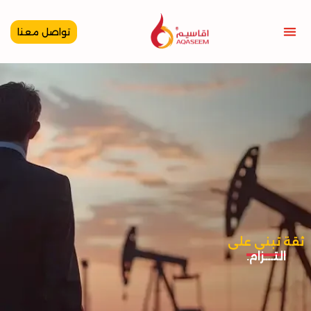
خطي
لى
تواصل معنا
لمحتوى
ثقة تبنى على
التـــزام.